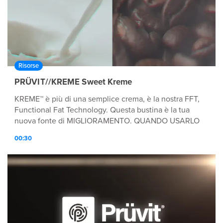
Risorse
PRÜVIT//KREME Sweet Kreme
KREME™ è più di una semplice crema, è la nostra FFT,
Functional Fat Technology. Questa bustina è la tua
nuova fonte di MIGLIORAMENTO. QUANDO USARLO
Mescolalo con il tuo caffè per energizzare la tua
00:30
mattina, o più tardi in giornata per sentirti più sazio più
a lungo. PERCHÉ USARLO La vitamina B6 e la B12
contribuiscono al normale metabolismo energetico. La
vitamina B6 contribuisce al normale metabolismo delle
proteine e del glicogeno. La vitamina B6 e la B12
contribuiscono alla riduzione della stanchezza e
dell’affaticamento. La vitamina B6 contribuisce alla
regolazione dell’attività ormonale. DIVENTARE