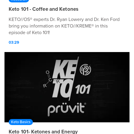
Keto 101 - Coffee and Ketones
KETO//OS® experts Dr. Ryan Lowery and Dr. Ken Ford
bring you information on KETO//KREME® in this
episode of Keto 101!
03:29
Keto Basics
Keto 101- Ketones and Energy