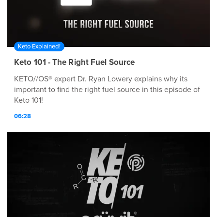
CREATIVI Miscela il tuo gusto preferito di KREME™ con
caffè freddo e ghiaccio per il più delizioso Frappeketo™
del mattino! !
Keto Explained!
Keto 101 - The Right Fuel Source
KETO//OS® expert Dr. Ryan Lowery explains why its
important to find the right fuel source in this episode of
Keto 101!
06:28