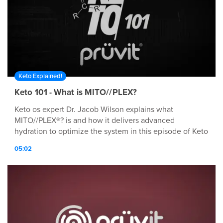
Keto Explained!
Keto 101 - What is MITO//PLEX?
Keto os expert Dr. Jacob Wilson explains what
MITO//PLEX®? is and how it delivers advanced
hydration to optimize the system in this episode of Keto
101.
05:02