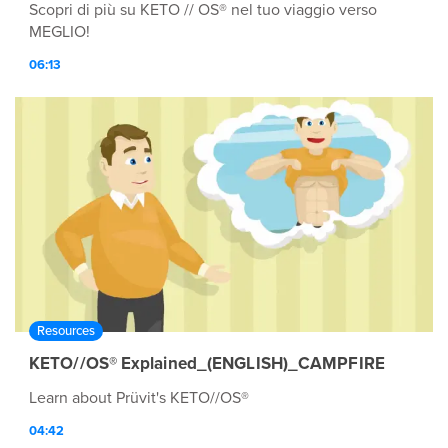
Scopri di più su KETO // OS® nel tuo viaggio verso
MEGLIO!
06:13
Resources
KETO//OS® Explained_(ENGLISH)_CAMPFIRE
Learn about Prüvit's KETO//OS®
04:42