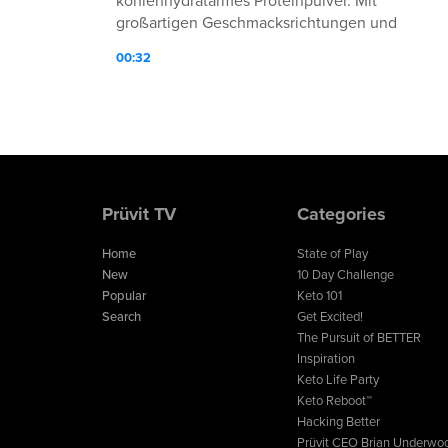
kohlenhydratarmes Proteinpulver. Mit
großartigen Geschmacksrichtungen und
hochwertigen Inhaltsstoffen wird diese Quelle
00:32
von BESSER sicher ein fester Teil deiner
täglichen Routine werden!
Prüvit TV
Categories
Home
State of Play
New
10 Day Challenge
Popular
Keto 101
Search
Get Excited!
The Pursuit of BETTER
Inspiration
Keto Life Party
Keto Reboot™
Hacking Better
Prüvit CEO Brian Underwo