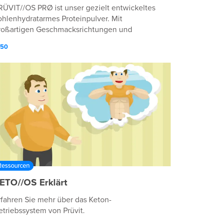
RÜVIT//OS PRØ ist unser gezielt entwickeltes
ohlenhydratarmes Proteinpulver. Mit
roßartigen Geschmacksrichtungen und
ochwertigen Inhaltsstoffen wird diese Quelle
:50
on BESSER sicher ein fester Teil deiner
äglichen Routine werden!
Ressourcen
ETO//OS Erklärt
rfahren Sie mehr über das Keton-
etriebssystem von Prüvit.