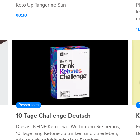
Keto Up Tangerine Sun
P
k
00:30
g
h
11
v
t
30
Ressourcen
e
10 Tage Challenge Deutsch
K
Dies ist KEINE Keto-Diät. Wir fordern Sie heraus,
E
10 Tage lang Ketone zu trinken und zu erleben,
B