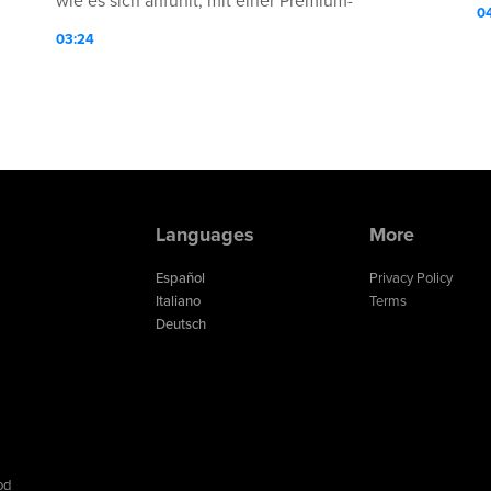
wie es sich anfühlt, mit einer Premium-
0
Kraftstoffquelle zu arbeiten.
03:24
Languages
More
Español
Privacy Policy
Italiano
Terms
Deutsch
od