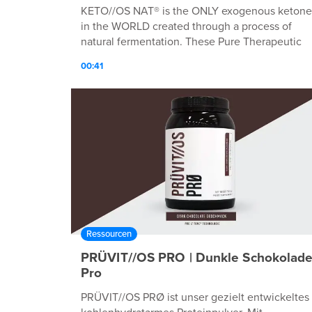
KETO//OS NAT® is the ONLY exogenous ketone
in the WORLD created through a process of
natural fermentation. These Pure Therapeutic
Ketones® are MØRE bio-identical to the natural
00:41
ketones our bodies produce. WHEN TO USE
Drink when you first wake in the morning to
jump-start your day with energy and focus, 20-
min before a meal for added satiation and
glucose control, or pre-workout for an EPIK
energy boost!
Ressourcen
PRÜVIT//OS PRO | Dunkle Schokolad
Pro
PRÜVIT//OS PRØ ist unser gezielt entwickeltes