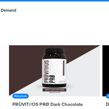
 Demand
Recursos
b
PRÜVIT//OS PRØ Dark Chocolate
D