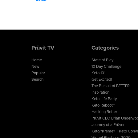
Nutricional ™.
Prüvit TV
Categories
Home
State of Play
New
10 Day Challenge
Popular
Keto 101
Search
Get Excited!
The Pursuit of BETTER
Inspiration
Keto Life Party
Keto Reboot™
Hacking Better
Prüvit CEO Brian Underwo
Journey of a Prüver
Keto//Kreme® + Keto Conve
Virtual Playbook 2020