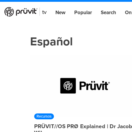
New
Popular
Search
On
Español
Recursos
PRÜVIT//OS PRØ Explained | Dr Jaco