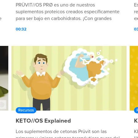
PRÜVIT//OS PRØ es uno de nuestros
E
suplementos proteicos creados específicamente
r
e
para ser bajo en carbohidratos. ¡Con grandes
e
sabores e ingredientes de calidad, esta fuente de
f
00:32
0
de
lo MEJOR se convertirá seguro en uno de los
elementos de tu rutina diaria!
Recursos
KETO//OS Explained
K
Los suplementos de cetonas Prüvit son las
K