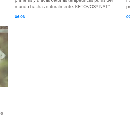
primeras y únicas cetonas terapéuticas puras del
li
mundo hechas naturalmente. KETO//OS® NAT™
p
Pone su cuerpo en cetosis en 30 minutos o
A
06:03
0
menos.
a
és