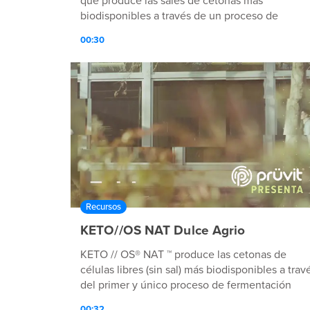
que produce las sales de cetonas más
biodisponibles a través de un proceso de
fermentación natural. Ahora eso es tecnología
00:30
nutricionalmente avanzada™.
Recursos
KETO//OS NAT Dulce Agrio
KETO // OS® NAT ™ produce las cetonas de
células libres (sin sal) más biodisponibles a trav
del primer y único proceso de fermentación
natural. Ahora, eso es Tecnología Avanzada
00:32