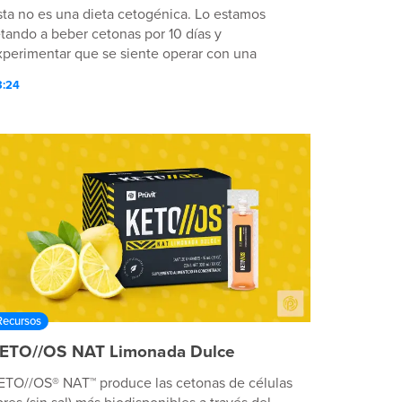
sta no es una dieta cetogénica. Lo estamos
etando a beber cetonas por 10 días y
xperimentar que se siente operar con una
uente de energía premium.
3:24
Recursos
ETO//OS NAT Limonada Dulce
ETO//OS® NAT™ produce las cetonas de células