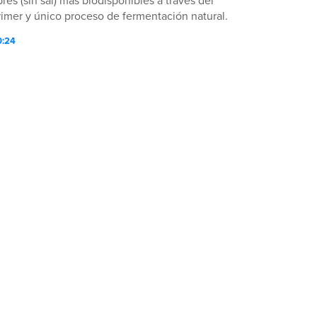
bres (sin sal) más biodisponibles a través del
rimer y único proceso de fermentación natural.
hora, eso es Tecnología nutricionalmente
0:24
vanzada™.