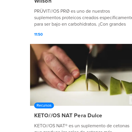
Wilson
PRÜVIT//OS PRØ es uno de nuestros
suplementos proteicos creados específicament
para ser bajo en carbohidratos. ¡Con grandes
sabores e ingredientes de calidad, esta fuente 
11:50
lo MEJOR se convertirá seguro en uno de los
elementos de tu rutina diaria!
Recursos
KETO//OS NAT Pera Dulce
KETO//OS NAT® es un suplemento de cetonas